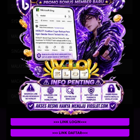
SG METRO
09-08-2026
5948
SYDNEY
09-08-2026
8082
MALAYSIA SIANG
09-08-2026
0692
SINGAPORE
08-08-2026
5102
MALAYSIA
08-08-2026
6851
MACAU
08-08-2026
9097
QATAR
08-08-2026
5256
>>> LINK LOGIN<<<
>>> LINK DAFTAR<<<