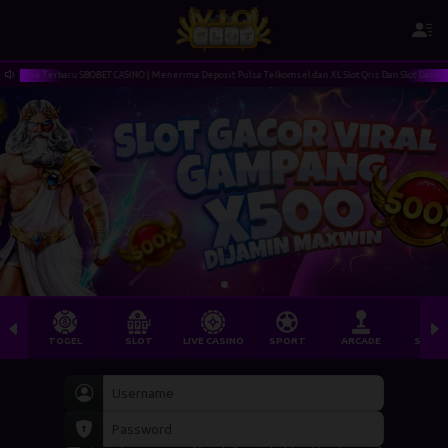
ame Terbaru SBOBET CASINO | Menerima Deposit Pulsa Telkomsel dan XL Slot Qris Dan Slot Dana | Sela
TOGEL
SLOT
LIVE CASINO
SPORT
ARCADE
SABU