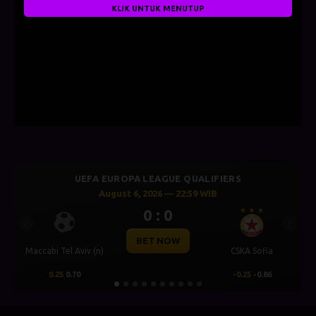
KLIK UNTUK MENUTUP
UEFA EUROPA LEAGUE QUALIFIERS
August 6, 2026 — 22:59 WIB
0 : 0
Previous
Next
BET NOW
Maccabi Tel Aviv (n)
CSKA Sofia
0.25
0.70
-0.25
-0.86