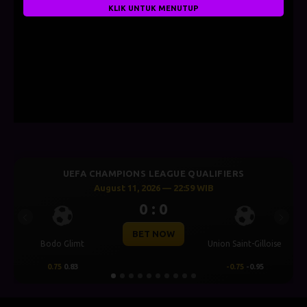
KLIK UNTUK MENUTUP
UEFA CHAMPIONS LEAGUE QUALIFIERS
August 11, 2026 — 22:59 WIB
0 : 0
Previous
Next
BET NOW
Bodo Glimt
Union Saint-Gilloise
Kai
0.75
0.83
-0.75
-0.95