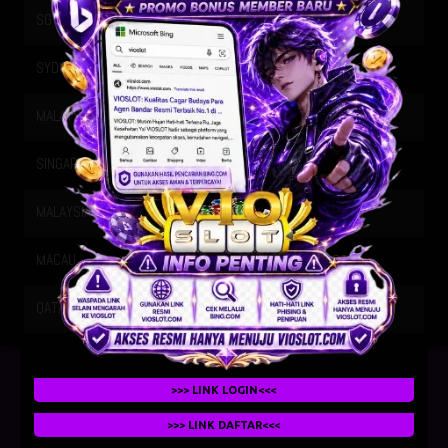
SG METRO
10-08-2026
3982
SYDNEY
10-08-2026
0332
MALAYSIA SIANG
09-08-2026
0692
SINGAPORE
09-08-2026
7137
MALAYSIA
09-08-2026
8548
MACAU
09-08-2026
5562
QATAR
09-08-2026
3415
>>> LINK LOGIN<<<
>>> LINK DAFTAR<<<