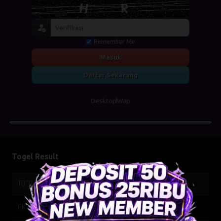
Remember Me
Masuk
Daftar Sekarang
Desktop
Wap
Togel Result
TOTO WUHAN
09-08-2026
5412
HK SIANG
09-08-2026
4008