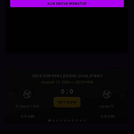
KLIK UNTUK MENUTUP
UEFA EUROPA LEAGUE QUALIFIERS
August 11, 2026 — 22:59 WIB
0 : 0
Previous
Next
BET NOW
FC Iberia 1999
Larne FC
0.75
0.89
-0.75
0.93