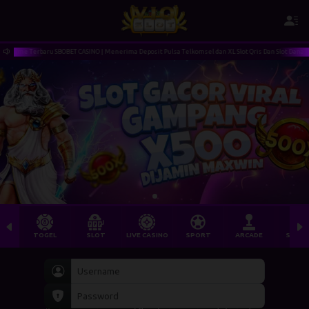
ame Terbaru SBOBET CASINO | Menerima Deposit Pulsa Telkomsel dan XL Slot Qris Dan Slot Dana | Sela
TOGEL
SLOT
LIVE CASINO
SPORT
ARCADE
SABU