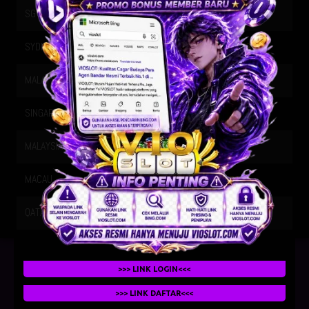
SG METRO
08-08-2026
4821
SYDNEY
08-08-2026
2413
MALAYSIA SIANG
08-08-2026
1986
SINGAPORE
08-08-2026
5102
MALAYSIA
08-08-2026
6851
MACAU
08-08-2026
9097
QATAR
08-08-2026
5256
>>> LINK LOGIN<<<
>>> LINK DAFTAR<<<